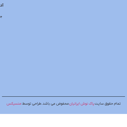
ها
آدرس : فاز ۴ مهرشهر خیابان ۴۰۳ شرقی ، پلاک
۴۷ واحد ۲
درباره
جهت ارتباط با بخش فروش داخلی 100 و برای ارتباط با مدیریت
ما
داخلی 101 را شماره گیری نمایید.
منسیکس