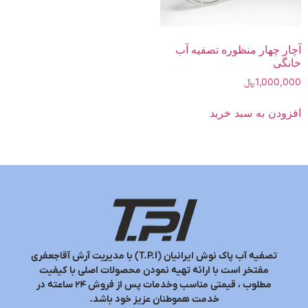
دسترسی
سریع
مقالات
تماس با ما
اخبار
02191097437
آرش آقاجعفری
محصولات
فیت
02633507870
گواهینامه
پس از فروش ۲۴ ساعته در
09379601366
نمایندگی
09120326155